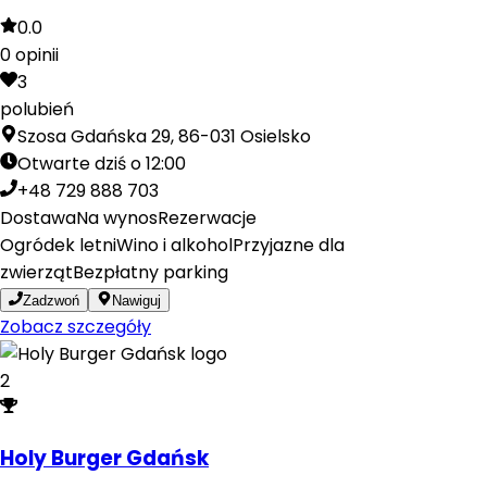
0.0
0
opinii
3
polubień
Szosa Gdańska 29, 86-031 Osielsko
Otwarte dziś o 12:00
+48 729 888 703
Dostawa
Na wynos
Rezerwacje
Ogródek letni
Wino i alkohol
Przyjazne dla
zwierząt
Bezpłatny parking
Zadzwoń
Nawiguj
Zobacz szczegóły
2
Holy Burger Gdańsk