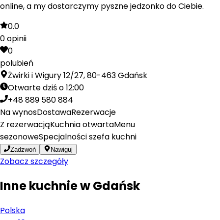
online, a my dostarczymy pyszne jedzonko do Ciebie.
0.0
0
opinii
0
polubień
Żwirki i Wigury 12/27, 80-463 Gdańsk
Otwarte dziś o 12:00
+48 889 580 884
Na wynos
Dostawa
Rezerwacje
Z rezerwacją
Kuchnia otwarta
Menu
sezonowe
Specjalności szefa kuchni
Zadzwoń
Nawiguj
Zobacz szczegóły
Inne kuchnie w
Gdańsk
Polska