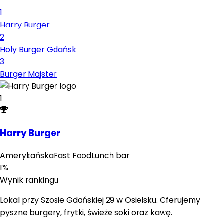
1
Harry Burger
2
Holy Burger Gdańsk
3
Burger Majster
1
Harry Burger
Amerykańska
Fast Food
Lunch bar
1
%
Wynik rankingu
Lokal przy Szosie Gdańskiej 29 w Osielsku. Oferujemy
pyszne burgery, frytki, świeże soki oraz kawę.