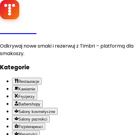
Timbri
Odkrywaj nowe smaki i rezerwuj z Timbri – platformą dla
smakoszy.
Kategorie
Restauracje
Kawiarnie
Fryzjerzy
Barbershopy
Salony kosmetyczne
Salony paznokci
Fizjoterapeuci
Masażyści