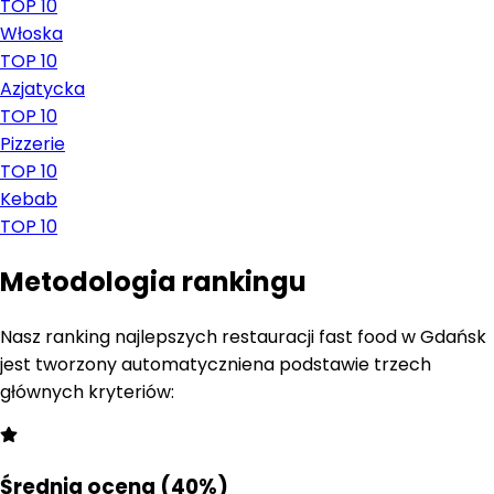
TOP 10
Włoska
TOP 10
Azjatycka
TOP 10
Pizzerie
TOP 10
Kebab
TOP 10
Metodologia rankingu
Nasz ranking najlepszych restauracji fast food w Gdańsk
jest tworzony automatycznie
na podstawie trzech
głównych kryteriów:
Średnia ocena (40%)