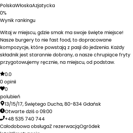
Polska
Włoska
Azjatycka
0
%
Wynik rankingu
Witaj w miejscu, gdzie smak ma swoje święte miejsce!
Nasze burgery to nie fast food, to dopracowane
kompozycje, które powstają z pasji do jedzenia. Każdy
składnik jest starannie dobrany, a nasze chrupiące fryty
przygotowujemy ręcznie, na miejscu, od podstaw.
0.0
0
opinii
0
polubień
13/15/17, Świętego Ducha, 80-834 Gdańsk
Otwarte dziś o 09:00
+48 535 740 744
Całodobowa obsługa
Z rezerwacją
Ogródek