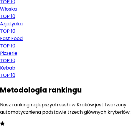
TOP 10
Włoska
TOP 10
Azjatycka
TOP 10
Fast Food
TOP 10
Pizzerie
TOP 10
Kebab
TOP 10
Metodologia rankingu
Nasz ranking najlepszych sushi w Kraków jest tworzony
automatycznie
na podstawie trzech głównych kryteriów: