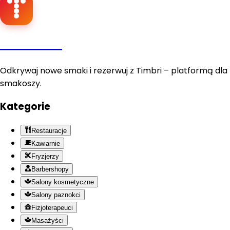
Timbri
Odkrywaj nowe smaki i rezerwuj z Timbri – platformą dla
smakoszy.
Kategorie
Restauracje
Kawiarnie
Fryzjerzy
Barbershopy
Salony kosmetyczne
Salony paznokci
Fizjoterapeuci
Masażyści