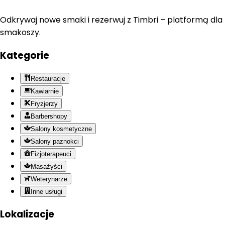
Odkrywaj nowe smaki i rezerwuj z Timbri – platformą dla
smakoszy.
Kategorie
Restauracje
Kawiarnie
Fryzjerzy
Barbershopy
Salony kosmetyczne
Salony paznokci
Fizjoterapeuci
Masażyści
Weterynarze
Inne usługi
Lokalizacje