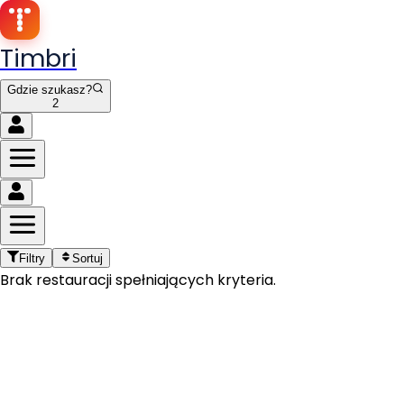
Timbri
Gdzie szukasz?
2
Filtry
Sortuj
Brak restauracji spełniających kryteria.