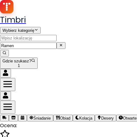
Timbri
Wybierz kategorię
Gdzie szukasz?
1
Śniadanie
Obiad
Kolacja
Desery
Otwarte
Ocena: