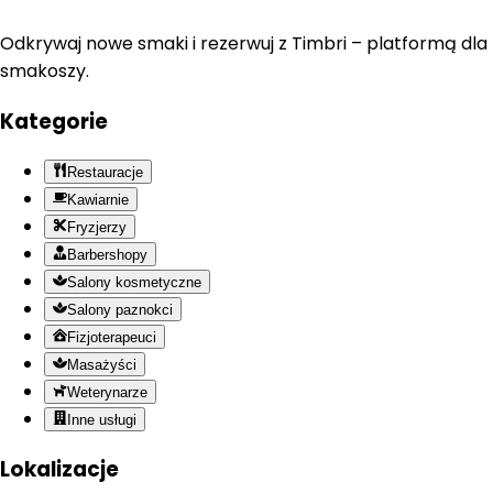
Odkrywaj nowe smaki i rezerwuj z Timbri – platformą dla
smakoszy.
Kategorie
Restauracje
Kawiarnie
Fryzjerzy
Barbershopy
Salony kosmetyczne
Salony paznokci
Fizjoterapeuci
Masażyści
Weterynarze
Inne usługi
Lokalizacje