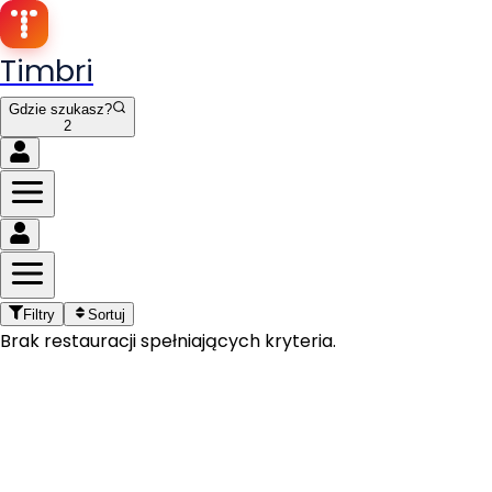
Timbri
Gdzie szukasz?
2
2
Filtry
Sortuj
Brak restauracji spełniających kryteria.