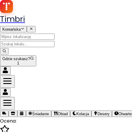
Timbri
Koreańska
Gdzie szukasz?
1
Śniadanie
Obiad
Kolacja
Desery
Otwarte
Ocena: