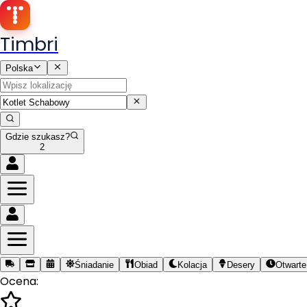
Timbri
Polska
Gdzie szukasz?
2
Śniadanie
Obiad
Kolacja
Desery
Otwarte
Ocena: