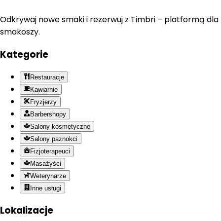
Odkrywaj nowe smaki i rezerwuj z Timbri – platformą dla
smakoszy.
Kategorie
Restauracje
Kawiarnie
Fryzjerzy
Barbershopy
Salony kosmetyczne
Salony paznokci
Fizjoterapeuci
Masażyści
Weterynarze
Inne usługi
Lokalizacje