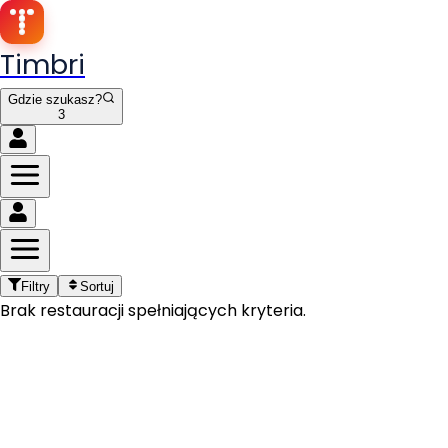
Timbri
Gdzie szukasz?
3
2
Filtry
Sortuj
Brak restauracji spełniających kryteria.