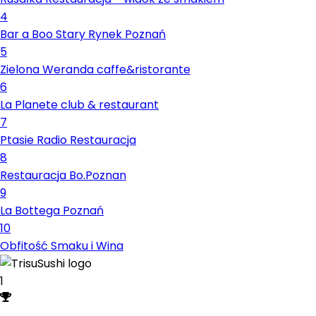
4
Bar a Boo Stary Rynek Poznań
5
Zielona Weranda caffe&ristorante
6
La Planete club & restaurant
7
Ptasie Radio Restauracja
8
Restauracja Bo.Poznan
9
La Bottega Poznań
10
Obfitość Smaku i Wina
1