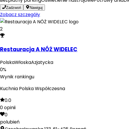
Bezpłatny parking
Oświetlenie nastrojowe
Potrawy dnia
Dl
Zadzwoń
Nawiguj
Zobacz szczegóły
2
Restauracja A NÓŻ WIDELEC
Polska
Włoska
Azjatycka
0
%
Wynik rankingu
Kuchnia Polska Współczesna
0.0
0
opinii
0
polubień