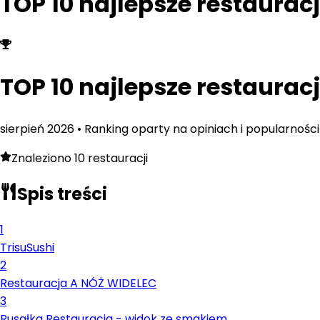
TOP 10 najlepsze restaurac
TOP 10 najlepsze restaurac
sierpień
2026
• Ranking oparty na opiniach i popularności
Znaleziono
10
restauracji
Spis treści
1
TrisuSushi
2
Restauracja A NÓŻ WIDELEC
3
Rusałka Restauracja - widok ze smakiem