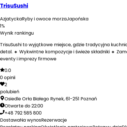
TrisuSushi
Azjatycka
Ryby i owoce morza
Japońska
1
%
Wynik rankingu
TrisuSushi to wyjątkowe miejsce, gdzie tradycyjna kuchn
detal. 🔸 Wykwintne kompozycje i świeże składniki 🔸 Zam
eventy i imprezy firmowe
0.0
0
opinii
2
polubień
Osiedle Orła Białego Rynek, 61-251 Poznań
Otwarte do 22:00
+48 792 585 800
Dostawa
Na wynos
Rezerwacje