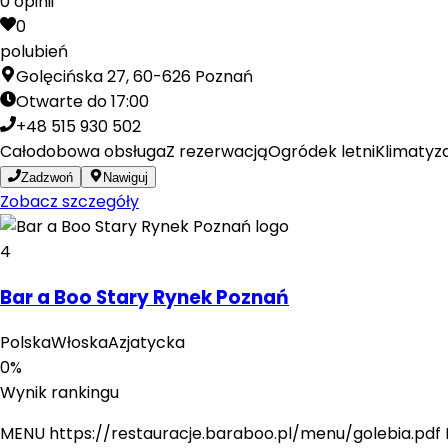
0
opinii
0
polubień
Golęcińska 27, 60-626 Poznań
Otwarte do 17:00
+48 515 930 502
Całodobowa obsługa
Z rezerwacją
Ogródek letni
Klimatyz
Zadzwoń
Nawiguj
Zobacz szczegóły
4
Bar a Boo Stary Rynek Poznań
Polska
Włoska
Azjatycka
0
%
Wynik rankingu
MENU https://restauracje.baraboo.pl/menu/golebia.pdf