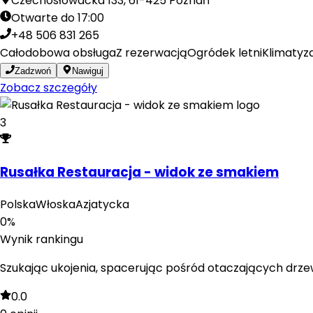
Czechosłowacka 133, 61-425 Poznań
Otwarte do 17:00
+48 506 831 265
Całodobowa obsługa
Z rezerwacją
Ogródek letni
Klimatyz
Zadzwoń
Nawiguj
Zobacz szczegóły
3
Rusałka Restauracja - widok ze smakiem
Polska
Włoska
Azjatycka
0
%
Wynik rankingu
Szukając ukojenia, spacerując pośród otaczających drzew d
0.0