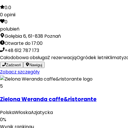
0.0
0
opinii
0
polubień
Gołębia 6, 61-838 Poznań
Otwarte do 17:00
+48 612 787 173
Całodobowa obsługa
Z rezerwacją
Ogródek letni
Klimatyz
Zadzwoń
Nawiguj
Zobacz szczegóły
5
Zielona Weranda caffe&ristorante
Polska
Włoska
Azjatycka
0
%
Wynik rankingu