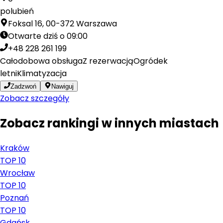
polubień
Foksal 16, 00-372 Warszawa
Otwarte dziś o 09:00
+48 228 261 199
Całodobowa obsługa
Z rezerwacją
Ogródek
letni
Klimatyzacja
Zadzwoń
Nawiguj
Zobacz szczegóły
Zobacz rankingi w innych miastach
Kraków
TOP 10
Wrocław
TOP 10
Poznań
TOP 10
Gdańsk