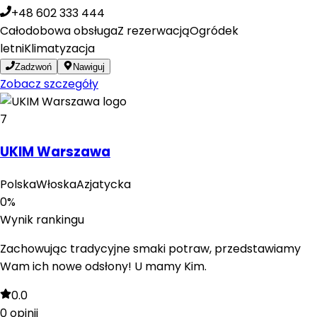
+48 602 333 444
Całodobowa obsługa
Z rezerwacją
Ogródek
letni
Klimatyzacja
Zadzwoń
Nawiguj
Zobacz szczegóły
7
UKIM Warszawa
Polska
Włoska
Azjatycka
0
%
Wynik rankingu
Zachowując tradycyjne smaki potraw, przedstawiamy
Wam ich nowe odsłony! U mamy Kim.
0.0
0
opinii