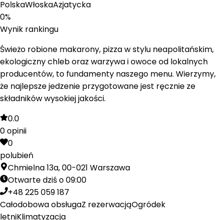
Polska
Włoska
Azjatycka
0
%
Wynik rankingu
Świeżo robione makarony, pizza w stylu neapolitańskim,
ekologiczny chleb oraz warzywa i owoce od lokalnych
producentów, to fundamenty naszego menu. Wierzymy,
że najlepsze jedzenie przygotowane jest ręcznie ze
składników wysokiej jakości.
0.0
0
opinii
0
polubień
Chmielna 13a, 00-021 Warszawa
Otwarte dziś o 09:00
+48 225 059 187
Całodobowa obsługa
Z rezerwacją
Ogródek
letni
Klimatyzacja