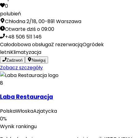
0
polubień
Chłodna 2/18, 00-891 Warszawa
Otwarte dziś o 09:00
+48 506 511 146
Całodobowa obsługa
Z rezerwacją
Ogródek
letni
Klimatyzacja
Zadzwoń
Nawiguj
Zobacz szczegóły
8
Laba Restauracja
Polska
Włoska
Azjatycka
0
%
Wynik rankingu