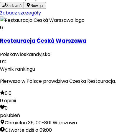
Zadzwoń
Nawiguj
Zobacz szczegóły
6
Restauracja Česká Warszawa
Polska
Włoska
Indyjska
0
%
Wynik rankingu
Pierwsza w Polsce prawdziwa Czeska Restauracja.
0.0
0
opinii
0
polubień
Chmielna 35, 00-801 Warszawa
Otwarte dziś o 09:00