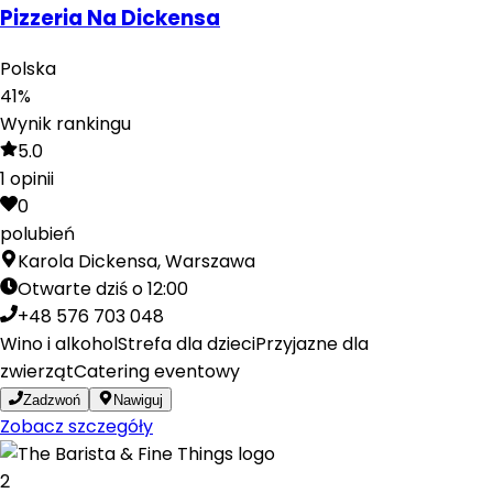
Pizzeria Na Dickensa
Polska
41
%
Wynik rankingu
5.0
1
opinii
0
polubień
Karola Dickensa, Warszawa
Otwarte dziś o 12:00
+48 576 703 048
Wino i alkohol
Strefa dla dzieci
Przyjazne dla
zwierząt
Catering eventowy
Zadzwoń
Nawiguj
Zobacz szczegóły
2