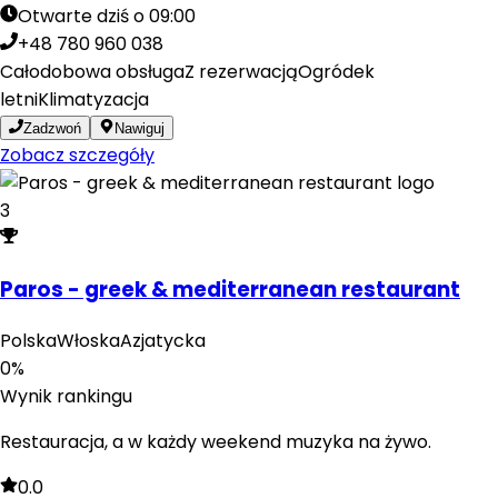
Otwarte dziś o 09:00
+48 780 960 038
Całodobowa obsługa
Z rezerwacją
Ogródek
letni
Klimatyzacja
Zadzwoń
Nawiguj
Zobacz szczegóły
3
Paros - greek & mediterranean restaurant
Polska
Włoska
Azjatycka
0
%
Wynik rankingu
Restauracja, a w każdy weekend muzyka na żywo.
0.0