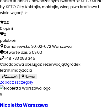
Polska kuchnia z nowoczesnym twistem 🌞 KETO MENU
by KETO City Koktajle, moktajle, wina, piwa kraftowe i
wiele więcej! ✨
0.0
0
opinii
0
polubień
Domaniewska 30, 02-672 Warszawa
Otwarte dziś o 09:00
+48 733 088 345
Całodobowa obsługa
Z rezerwacją
Ogródek
letni
Klimatyzacja
Zadzwoń
Nawiguj
Zobacz szczegóły
9
Nicoletta Warszawa