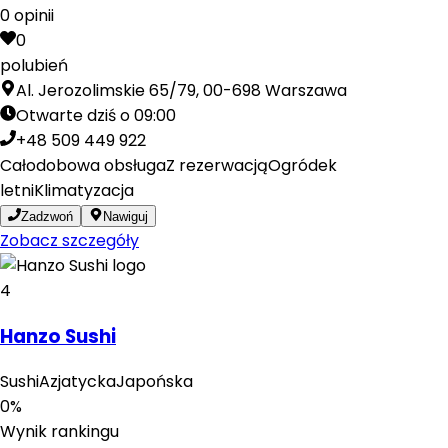
0
opinii
0
polubień
Al. Jerozolimskie 65/79, 00-698 Warszawa
Otwarte dziś o 09:00
+48 509 449 922
Całodobowa obsługa
Z rezerwacją
Ogródek
letni
Klimatyzacja
Zadzwoń
Nawiguj
Zobacz szczegóły
4
Hanzo Sushi
Sushi
Azjatycka
Japońska
0
%
Wynik rankingu