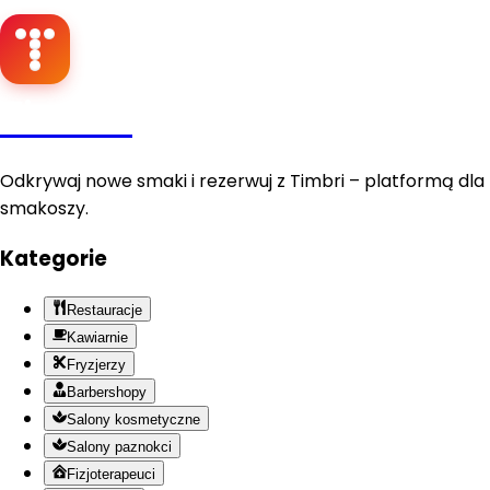
Timbri
Odkrywaj nowe smaki i rezerwuj z Timbri – platformą dla
smakoszy.
Kategorie
Restauracje
Kawiarnie
Fryzjerzy
Barbershopy
Salony kosmetyczne
Salony paznokci
Fizjoterapeuci