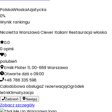
Polska
Włoska
Azjatycka
0
%
Wynik rankingu
Nicoletta Warszawa Clever Italian! Restauracja włoska
0.0
0
opinii
0
polubień
Emilii Plater 11, 00-669 Warszawa
Otwarte dziś o 09:00
+48 786 335 598
Całodobowa obsługa
Z rezerwacją
Ogródek
letni
Klimatyzacja
Zadzwoń
Nawiguj
Zobacz szczegóły