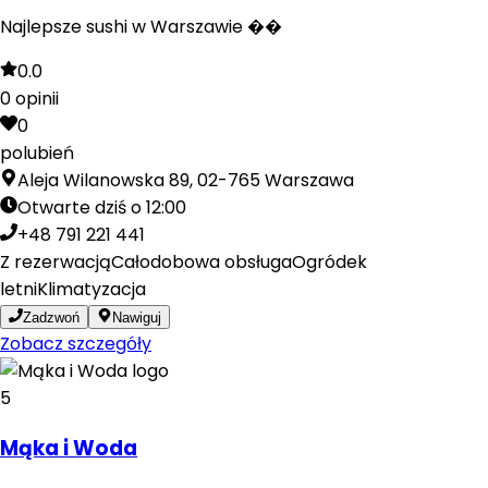
Najlepsze sushi w Warszawie ��
0.0
0
opinii
0
polubień
Aleja Wilanowska 89, 02-765 Warszawa
Otwarte dziś o 12:00
+48 791 221 441
Z rezerwacją
Całodobowa obsługa
Ogródek
letni
Klimatyzacja
Zadzwoń
Nawiguj
Zobacz szczegóły
5
Mąka i Woda